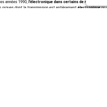
 les années 1990,
l’électronique dans certains de nos projets
.
 orgues dont la transmission est entièrement
électronique
ou 
itionnelle
et
électronique
.
es particulières qu’elle nécessite, la facture des grands orgu
ts adaptés
.
ntage de 225 m2
, d’une hauteur de
11 mètres de haut
et un
pla
s, de ce fait, parfaitement en mesure d’accueillir et de concevo
ns eu l’opportunité de travailler sur de
nombreux grands orgue
ainsi à faire connaître notre atelier.
Orgues Quoirin
'ensemble de nos 
DÉCOUVRIR