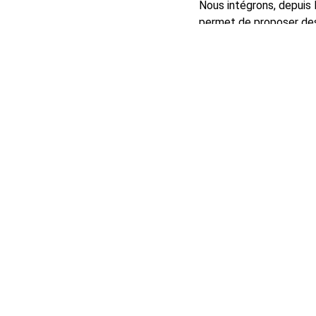
Nous intégrons, depuis
permet de proposer des
mêlant mécanique
trad
Au-delà des connaissanc
disposer d’équipemen
Avec
une salle de mo
important
, nous somme
Au fil des ans, nous avo
l’étranger
, contribuant 
Découvrez l