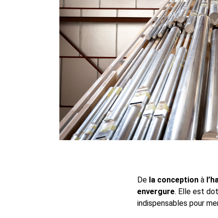
De
la conception
à
l’h
envergure
. Elle est d
indispensables pour men