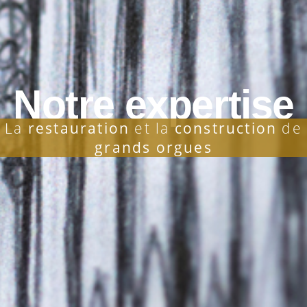
Notre expertise
La
restauration
et la
construction
de
grands orgues