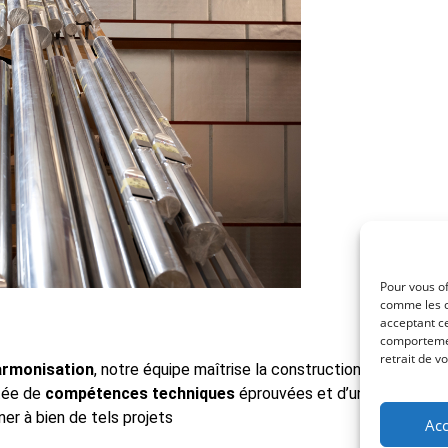
Pour vous of
comme les c
acceptant ce
comportement
retrait de v
armonisation
, notre équipe maîtrise la construction d’instrume
otée de
compétences techniques
éprouvées et d’une
expérienc
er à bien de tels projets
Acc