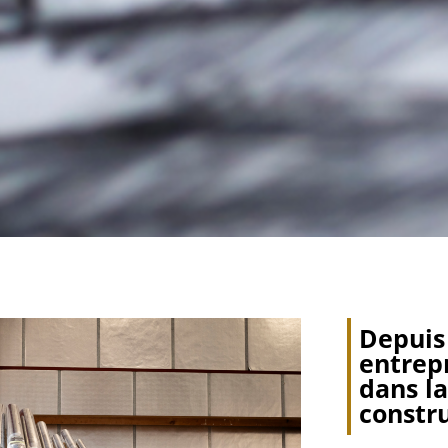
Depuis 
entrepr
dans la
constr