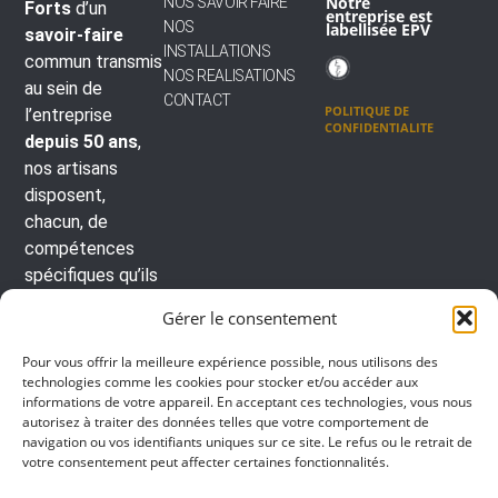
Notre
NOS SAVOIR FAIRE
Forts
d’un
entreprise
est
NOS
labellisée EPV
savoir-faire
INSTALLATIONS
commun transmis
NOS REALISATIONS
au sein de
CONTACT
POLITIQUE DE
l’entreprise
CONFIDENTIALITE
depuis 50 ans
,
nos artisans
disposent,
chacun, de
compétences
spécifiques qu’ils
mettent au
Gérer le consentement
service de
la
conception
et
Pour vous offrir la meilleure expérience possible, nous utilisons des
de
la
technologies comme les cookies pour stocker et/ou accéder aux
informations de votre appareil. En acceptant ces technologies, vous nous
restauration
autorisez à traiter des données telles que votre comportement de
des orgues du
navigation ou vos identifiants uniques sur ce site. Le refus ou le retrait de
monde entier
.
votre consentement peut affecter certaines fonctionnalités.