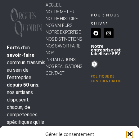
ACCUEIL
NOTRE METIER
POUR NOUS
NOTRE HISTOIRE
SUIVRE
NOS VALEURS
NOTRE EXPERTISE
NOS DISTINCTIONS
Notre
NOS SAVOIR FAIRE
Forts
d’un
entreprise
est
NOS
labellisée EPV
savoir-faire
INSTALLATIONS
commun transmis
NOS REALISATIONS
au sein de
CONTACT
POLITIQUE DE
l’entreprise
CONFIDENTIALITE
depuis 50 ans
,
nos artisans
disposent,
chacun, de
compétences
spécifiques qu’ils
mettent au
Gérer le consentement
service de
la